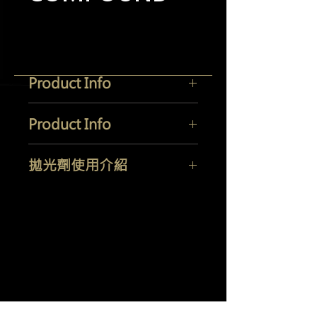
Product Info
Size: 3kg
Product Info
Made in USA
Easily remove sanding scratches
拋光劑使用介紹
(#1500) and heavy oxidation on the
surface
1. 陶瓷烤漆，超硬烤漆使用飛速精密硏
Micro compound particles minimize
磨或高性能精密研磨劑，後續用Q3
the abrasive lines
Ceramic Step3 完成極緻鏡面
Yi Jeh Co., Ltd.
2. 日系烤漆，軟漆請使用Ceramic
Step1 研磨劑，後接續使用Q3
Tel:
+886-2-8647-5648
/ Fax:
+886-2-8647-6426
Ceramic Step3 完成極緻鏡面
E-Mail:
mocglym@yahoo.com.tw
/
3. Q2 Ceramic Step2拋光劑不分軟硬
luxcoating@gmail.com
漆2000#號砂紙程度刮痕，後續用Q3
Ceramic Step3 完成極緻鏡面