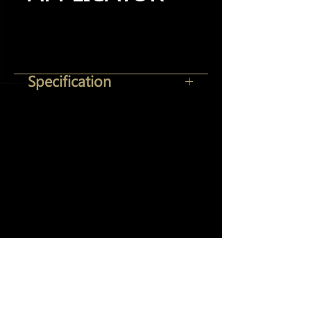
Specification
Yi Jeh Co., Ltd.
Tel:
+886-2-8647-5648
/ Fax:
+886-2-8647-6426
E-Mail:
mocglym@yahoo.com.tw
/
luxcoating@gmail.com